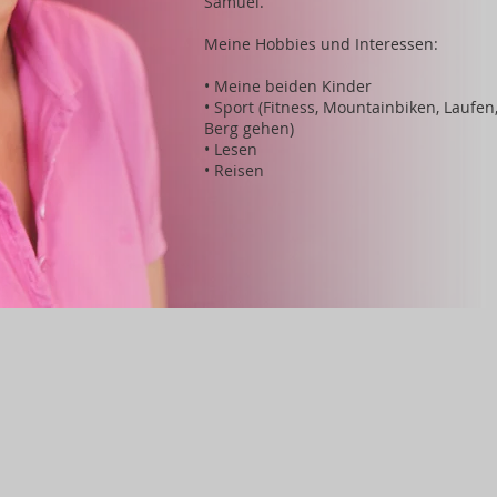
Samuel.
Meine Hobbies und Interessen:
•
Meine beiden Kinder
• Sport (Fitness, Mountainbiken, Laufen
Berg gehen)
• Lesen
• Reisen